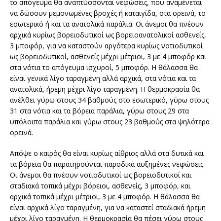
το απόγευµα θα αναπτύσσονται νεφώσεις, που αναµένεται
να δώσουν µεµονωµένες βροχές ή καταιγίδα, στα ορεινά, το
εσωτερικό ή και τα ανατολικά παράλια. Οι άνεµοι θα πνέουν
αρχικά κυρίως βορειοδυτικοί ως βορειοανατολικοί ασθενείς,
3 µποφόρ, για να καταστούν αργότερα κυρίως νοτιοδυτικοί
ως βορειοδυτικοί, ασθενείς µέχρι µέτριοι, 3 µε 4 µποφόρ και
στα νότια το απόγευµα ισχυροί, 5 µποφόρ. Η θάλασσα θα
είναι γενικά λίγο ταραγµένη αλλά αρχικά, στα νότια και τα
ανατολικά, ήρεµη µέχρι λίγο ταραγµένη. Η θερµοκρασία θα
ανέλθει γύρω στους 34 βαθµούς στο εσωτερικό, γύρω στους
31 στα νότια και τα βόρεια παράλια, γύρω στους 29 στα
υπόλοιπα παράλια και γύρω στους 23 βαθµούς στα ψηλότερα
ορεινά.
Απόψε ο καιρός θα είναι κυρίως αίθριος αλλά στα δυτικά και
τα βόρεια θα παρατηρούνται παροδικά αυξηµένες νεφώσεις.
Οι άνεµοι θα πνέουν νοτιοδυτικοί ως βορειοδυτικοί και
σταδιακά τοπικά µέχρι βόρειοι, ασθενείς, 3 µποφόρ, και
αρχικά τοπικά µέχρι µέτριοι, 3 µε 4 µποφόρ. Η θάλασσα θα
είναι αρχικά λίγο ταραγµένη, για να καταστεί σταδιακά ήρεµη
µέχρι λίγο ταραγµένη. Η θερµοκρασία θα πέσει γύρω στους