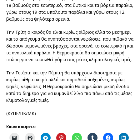
18 βαθµούς στο εσωτερικό, στα δυτικά και τα βόρεια παράλια,
γύρω στους 19 στα υπόλοιπα παράλια και γύρω στους 12
βαθµούς στα ψηλότερα ορεινά.
Την Τρίτη ο καιρός θα είναι κυρίως αίθριος αλλά το µεσηµέρι
και το απόγευµα θα αναπτύσσονται νεφώσεις, που πιθανό να
δώσουν µεµονωµένες βροχές, στα ορεινά, το εσωτερικό ή και
τα ανατολικά παράλια. Η θερµοκρασία θα σηµειώσει µικρή
πτώση για να κυµανθεί γύρω στις µέσες κλιµατολογικές τιµές.
Την Τετάρτη και την Πέµπτη θα υπάρχουν διαστήµατα µε
κυρίως αίθριο καιρό αλλά και παροδικά αυξηµένες, κυρίως
ψηλές, νεφώσεις. Η θερµοκρασία θα σηµειώσει µικρή άνοδο
κατά το διήµερο για να κυµανθεί λίγο πιο πάνω από τις µέσες
κλιµατολογικές τιµές.
(ΚΥΠΕ/ΠΚ/ΜΚ)
Κοινοποιήστε: