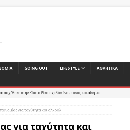
ΝΟΜΊΑ
GOING OUT
LIFESTYLE
ΑΘΛΗΤΙΚΆ
ατασχέθηκε στην Κόστα Ρίκα σχεδόν ένας τόνος κοκαίνη με
ΕΠΙΚΑΙΡΌΤΗΤΑ
στυνομίας για ταχύτητα και αλκοόλ
ττα Τζόνσον στην πρόταση για εκλογές και νέα προσπάθεια για
ου
ΕΠΙΚΑΙΡΌΤΗΤΑ
ας για ταχύτητα και