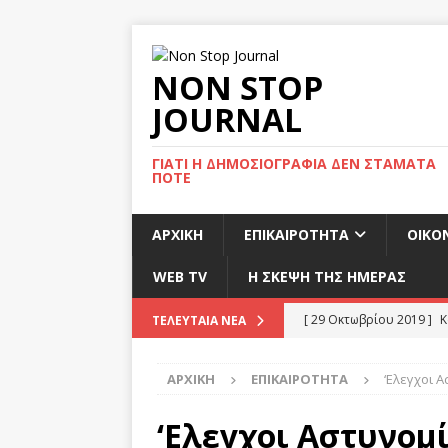
NON STOP
JOURNAL
ΓΙΑΤΊ Η ΔΗΜΟΣΙΟΓΡΑΦΊΑ ΔΕΝ ΣΤΑΜΑΤΆ
ΠΟΤΈ
ΑΡΧΙΚΉ
ΕΠΙΚΑΙΡΌΤΗΤΑ
ΟΙΚΟ
WEB TV
Η ΣΚΕΨΗ ΤΗΣ ΗΜΕΡΑΣ
[ 29 Οκτωβρίου 2019 ]
Κ
ΤΕΛΕΥΤΑΊΑ ΝΈΑ
προορισμό το Βέλγιο
ΑΡΧΙΚΉ
ΕΠΙΚΑΙΡΌΤΗΤΑ
‘Eλεγχοι Α
[ 29 Οκτωβρίου 2019 ]
Ή
κάλπη στις 12 Δεκεμβρί
‘Eλεγχοι Αστυνομί