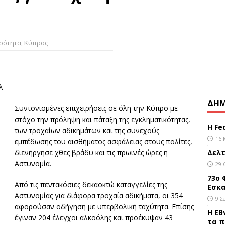
το ΓΝ Λευκωσίας 13χρονη μετά από σοβαρό τραυματισμό της
ΕΠΙΚΑΙΡΌΤΗΤΑ
σχυρή σεισμική δόνηση στο νότιο τμήμα των Φιλιππινών
ιρότητα
,
Κύπρος
ελτίο καιρού 29/10/2019
ΕΠΙΚΑΙΡΌΤΗΤΑ
λ
ΔΗΜ
Συντονισμένες επιχειρήσεις σε όλη την Κύπρο με
στόχο την πρόληψη και πάταξη της εγκληματικότητας,
Η Fe
των τροχαίων αδικημάτων και της συνεχούς
16 
εμπέδωσης του αισθήματος ασφάλειας στους πολίτες,
διενήργησε χθες βράδυ και τις πρωινές ώρες η
Δελτ
Αστυνομία.
29 
73ο 
Aπό τις πεντακόσιες δεκαοκτώ καταγγελίες της
Εσκα
Αστυνομίας για διάφορα τροχαία αδικήματα, οι 354
9 Σ
αφορούσαν οδήγηση με υπερβολική ταχύτητα. Επίσης
Η Εθ
έγιναν 204 έλεγχοι αλκοόλης και προέκυψαν 43
τα π