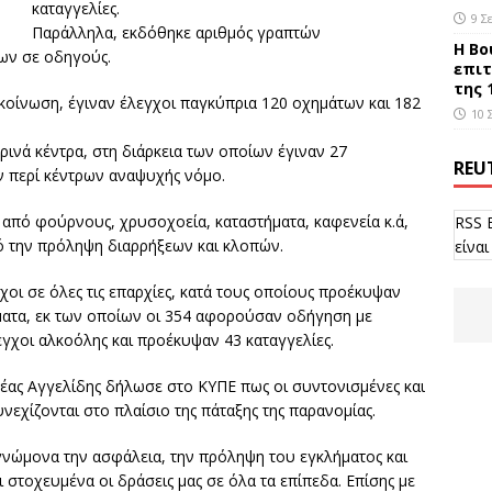
καταγγελίες.
9 Σ
Παράλληλα, εκδόθηκε αριθμός γραπτών
Η Βο
ων σε οδηγούς.
επιτ
της 
οίνωση, έγιναν έλεγχοι παγκύπρια 120 οχημάτων και 182
10 
ρινά κέντρα, στη διάρκεια των οποίων έγιναν 27
REU
ν περί κέντρων αναψυχής νόμο.
 από φούρνους, χρυσοχοεία, καταστήματα, καφενεία κ.ά,
RSS 
ό την πρόληψη διαρρήξεων και κλοπών.
είναι
οι σε όλες τις επαρχίες, κατά τους οποίους προέκυψαν
ήματα, εκ των οποίων οι 354 αφορούσαν οδήγηση με
εγχοι αλκοόλης και προέκυψαν 43 καταγγελίες.
ας Αγγελίδης δήλωσε στο ΚΥΠΕ πως οι συντονισμένες και
νεχίζονται στο πλαίσιο της πάταξης της παρανομίας.
 γνώμονα την ασφάλεια, την πρόληψη του εγκλήματος και
 στοχευμένα οι δράσεις μας σε όλα τα επίπεδα. Επίσης με