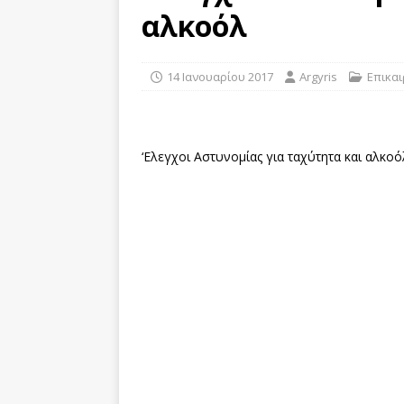
[ 29 Οκτωβρίου 2019 ]
Σ
αλκοόλ
σε τροχαίο στην Πάφο
[ 29 Οκτωβρίου 2019 ]
Ι
14 Ιανουαρίου 2017
Argyris
Επικα
ΕΠΙΚΑΙΡΌΤΗΤΑ
[ 29 Οκτωβρίου 2019 ]
Δ
‘Eλεγχοι Αστυνομίας για ταχύτητα και αλκοό