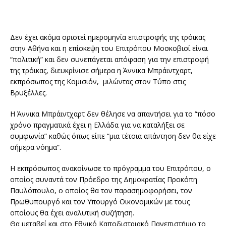
Δεν έχει ακόμα οριστεί ημερομηνία επιστροφής της τρόικας
στην Αθήνα και η επίσκεψη του Επιτρόπου Μοσκοβισί είναι
“πολιτική” και δεν συνεπάγεται απόφαση για την επιστροφή
της τρόικας, διευκρίνισε σήμερα η Άννικα Μπράιντχαρτ,
εκπρόσωπος της Κομισιόν, μιλώντας στον Τύπο στις
Βρυξέλλες.
Η Άννικα Μπράιντχαρτ δεν θέλησε να απαντήσει για το “πόσο
χρόνο πραγματικά έχει η Ελλάδα για να καταλήξει σε
συμφωνία” καθώς όπως είπε “μια τέτοια απάντηση δεν θα είχε
σήμερα νόημα”.
Η εκπρόσωπος ανακοίνωσε το πρόγραμμα του Επιτρόπου, ο
οποίος συναντά τον Πρόεδρο της Δημοκρατίας Προκόπη
Παυλόπουλο, ο οποίος θα τον παρασημοφορήσει, τον
Πρωθυπουργό και τον Υπουργό Οικονομικών με τους
οποίους θα έχει αναλυτική συζήτηση.
Θα μεταβεί και στο Εθνικό Καποδιστριακό Πανεπιστήμιο το