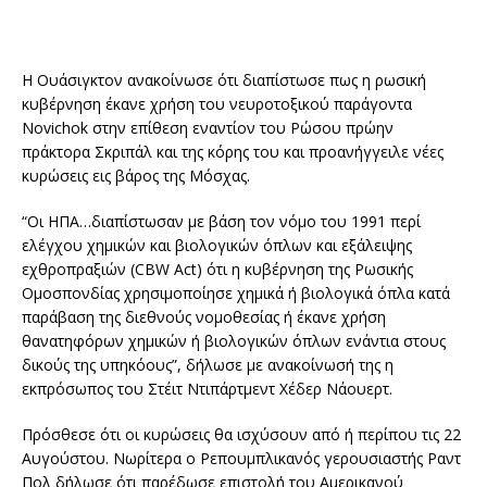
Η Ουάσιγκτον ανακοίνωσε ότι διαπίστωσε πως η ρωσική
κυβέρνηση έκανε χρήση του νευροτοξικού παράγοντα
Novichok στην επίθεση εναντίον του Ρώσου πρώην
πράκτορα Σκριπάλ και της κόρης του και προανήγγειλε νέες
κυρώσεις εις βάρος της Μόσχας.
“Οι ΗΠΑ…διαπίστωσαν με βάση τον νόμο του 1991 περί
ελέγχου χημικών και βιολογικών όπλων και εξάλειψης
εχθροπραξιών (CBW Act) ότι η κυβέρνηση της Ρωσικής
Ομοσπονδίας χρησιμοποίησε χημικά ή βιολογικά όπλα κατά
παράβαση της διεθνούς νομοθεσίας ή έκανε χρήση
θανατηφόρων χημικών ή βιολογικών όπλων ενάντια στους
δικούς της υπηκόους”, δήλωσε με ανακοίνωσή της η
εκπρόσωπος του Στέιτ Ντιπάρτμεντ Χέδερ Νάουερτ.
Πρόσθεσε ότι οι κυρώσεις θα ισχύσουν από ή περίπου τις 22
Αυγούστου. Νωρίτερα ο Ρεπουμπλικανός γερουσιαστής Ραντ
Πολ δήλωσε ότι παρέδωσε επιστολή του Αμερικανού