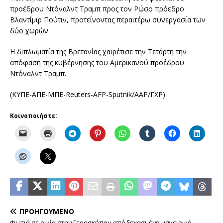
προέδρου Ντόναλντ Τραμπ προς τον Ρώσο πρόεδρο
Βλαντίμιρ Πούτιν, προτείνοντας περαιτέρω συνεργασία των
δύο χωρών.
Η διπλωματία της Βρετανίας χαιρέτισε την Τετάρτη την
απόφαση της κυβέρνησης του Aμερικανού προέδρου
Ντόναλντ Τραμπ.
(ΚΥΠΕ-ΑΠΕ-ΜΠΕ-Reuters-AFP-Sputnik/ΑΑΡ/ΓΧΡ)
Κοινοποιήστε:
ΠΡΟΗΓΟΎΜΕΝΟ
Φωτιά σε οικία στην Γεροσκήπου από ξεχασμένο μαγειρικό