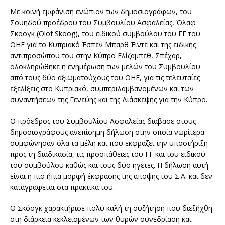
Με κοινή εμφάνιση ενώπιον των δημοσιογράφων, του
Σουηδού προέδρου του Συμβουλίου Ασφαλείας, Όλαφ
Σκοογκ (Olof Skoog), του ειδικού συμβούλου του ΓΓ του
ΟΗΕ για το Κυπριακό Έσπεν Μπαρθ Έιντε και της ειδικής
αντιπροσώπου του στην Κύπρο Ελίζαμπεθ, Σπέχαρ,
ολοκληρώθηκε η ενημέρωση των μελών του Συμβουλίου
από τους δύο αξιωματούχους του ΟΗΕ, για τις τελευταίες
εξελίξεις στο Κυπριακό, συμπεριλαμβανομένων και των
συναντήσεων της Γενεύης και της Διάσκεψης για την Κύπρο.
Ο πρόεδρος του Συμβουλίου Ασφαλείας διάβασε στους
δημοσιογράφους ανεπίσημη δήλωση στην οποία νωρίτερα
συμφώνησαν όλα τα μέλη και που εκφράζει την υποστήριξη
προς τη διαδικασία, τις προσπάθειες του ΓΓ και του ειδικού
του συμβούλου καθώς και τους δύο ηγέτες. Η δήλωση αυτή
είναι η πιο ήπια μορφή έκφρασης της άποψης του Σ.Α. και δεν
καταγράφεται στα πρακτικά του.
Ο Σκόογκ χαρακτήρισε πολύ καλή τη συζήτηση που διεξήχθη
στη διάρκεια κεκλεισμένων των θυρών συνεδρίαση και