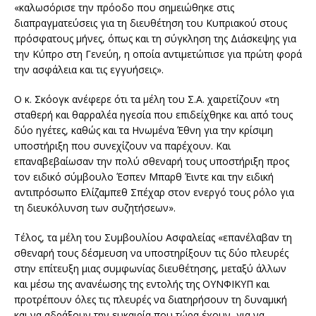
«καλωσόρισε την πρόοδο που σημειώθηκε στις
διαπραγματεύσεις για τη διευθέτηση του Κυπριακού στους
πρόσφατους μήνες, όπως και τη σύγκληση της Διάσκεψης για
την Κύπρο στη Γενεύη, η οποία αντιμετώπισε για πρώτη φορά
την ασφάλεια και τις εγγυήσεις».
Ο κ. Σκόογκ ανέφερε ότι τα μέλη του Σ.Α. χαιρετίζουν «τη
σταθερή και θαρραλέα ηγεσία που επιδείχθηκε και από τους
δύο ηγέτες, καθώς και τα Ηνωμένα Έθνη για την κρίσιμη
υποστήριξη που συνεχίζουν να παρέχουν. Και
επαναβεβαίωσαν την πολύ σθεναρή τους υποστήριξη προς
τον ειδικό σύμβουλο Έσπεν Μπαρθ Έιντε και την ειδική
αντιπρόσωπο Ελίζαμπεθ Σπέχαρ στον ενεργό τους ρόλο για
τη διευκόλυνση των συζητήσεων».
Τέλος, τα μέλη του Συμβουλίου Ασφαλείας «επανέλαβαν τη
σθεναρή τους δέσμευση να υποστηρίξουν τις δύο πλευρές
στην επίτευξη μιας συμφωνίας διευθέτησης, μεταξύ άλλων
και μέσω της ανανέωσης της εντολής της ΟΥΝΦΙΚΥΠ και
προτρέπουν όλες τις πλευρές να διατηρήσουν τη δυναμική
και να αδράξουν την ευκαιρία που τώρα έχουν, για να