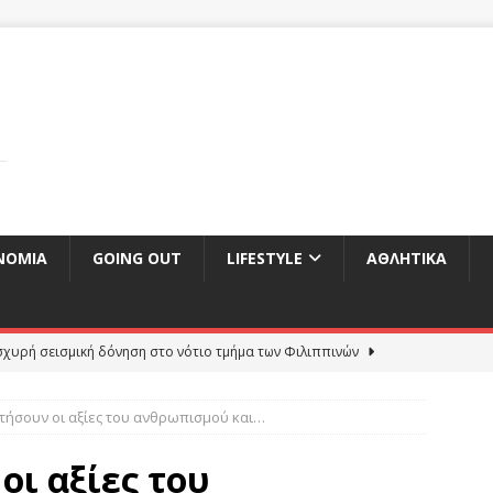
ΝΟΜΊΑ
GOING OUT
LIFESTYLE
ΑΘΛΗΤΙΚΆ
σχυρή σεισμική δόνηση στο νότιο τμήμα των Φιλιππινών
τήσουν οι αξίες του ανθρωπισμού και…
ελτίο καιρού 29/10/2019
ΕΠΙΚΑΙΡΌΤΗΤΑ
ατασχέθηκε στην Κόστα Ρίκα σχεδόν ένας τόνος κοκαίνη με
οι αξίες του