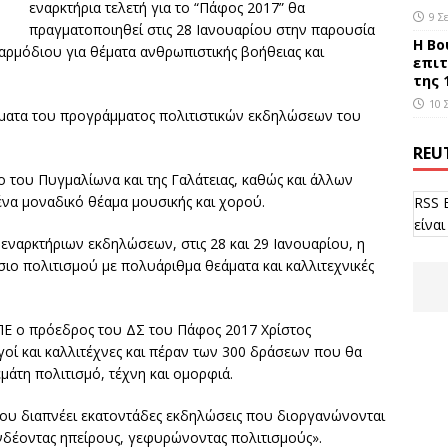
εναρκτήρια τελετή για το “Πάφος 2017” θα
9 Σ
πραγματοποιηθεί στις 28 Ιανουαρίου στην παρουσία
Η Βο
αρμόδιου για θέματα ανθρωπιστικής βοήθειας και
επιτ
της 
10 
θέματα του προγράμματος πολιτιστικών εκδηλώσεων του
REU
 του Πυγμαλίωνα και της Γαλάτειας, καθώς και άλλων
ένα μοναδικό θέαμα μουσικής και χορού.
RSS 
είναι
εναρκτήριων εκδηλώσεων, στις 28 και 29 Ιανουαρίου, η
σιο πολιτισμού με πολυάριθμα θεάματα και καλλιτεχνικές
ΠΕ ο πρόεδρος του ΔΣ του Πάφος 2017 Χρίστος
οί και καλλιτέχνες και πέραν των 300 δράσεων που θα
μάτη πολιτισμό, τέχνη και ομορφιά.
ου διαπνέει εκατοντάδες εκδηλώσεις που διοργανώνονται
νδέοντας ηπείρους, γεφυρώνοντας πολιτισμούς».