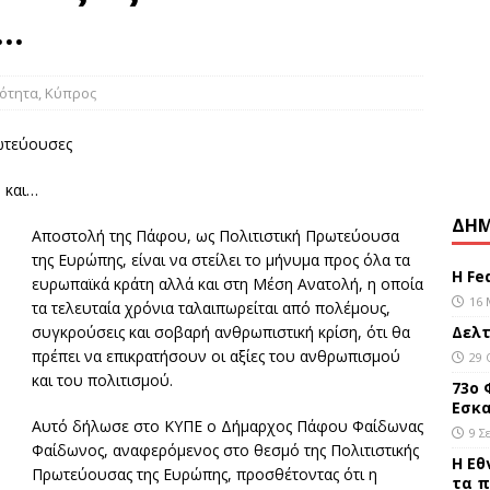
ΕΠΙΚΑΙΡΌΤΗΤΑ
ι…
ττα Τζόνσον στην πρόταση για εκλογές και νέα προσπάθεια για
ου
ΕΠΙΚΑΙΡΌΤΗΤΑ
ρότητα
,
Κύπρος
το ΓΝ Λευκωσίας 13χρονη μετά από σοβαρό τραυματισμό της
ΕΠΙΚΑΙΡΌΤΗΤΑ
 και…
ΔΗΜ
Αποστολή της Πάφου, ως Πολιτιστική Πρωτεύουσα
της Ευρώπης, είναι να στείλει το μήνυμα προς όλα τα
Η Fe
ευρωπαϊκά κράτη αλλά και στη Μέση Ανατολή, η οποία
16 
τα τελευταία χρόνια ταλαιπωρείται από πολέμους,
συγκρούσεις και σοβαρή ανθρωπιστική κρίση, ότι θα
Δελτ
πρέπει να επικρατήσουν οι αξίες του ανθρωπισμού
29 
και του πολιτισμού.
73ο 
Εσκα
Αυτό δήλωσε στο ΚΥΠΕ ο Δήμαρχος Πάφου Φαίδωνας
9 Σ
Φαίδωνος, αναφερόμενος στο θεσμό της Πολιτιστικής
Η Εθ
Πρωτεύουσας της Ευρώπης, προσθέτοντας ότι η
τα π