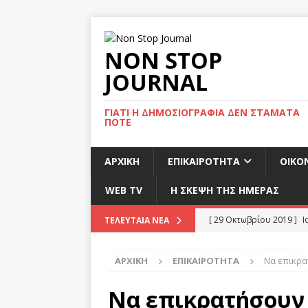
NON STOP
JOURNAL
ΓΙΑΤΊ Η ΔΗΜΟΣΙΟΓΡΑΦΊΑ ΔΕΝ ΣΤΑΜΑΤΆ
ΠΟΤΈ
ΑΡΧΙΚΉ
ΕΠΙΚΑΙΡΌΤΗΤΑ
ΟΙΚΟ
WEB TV
Η ΣΚΕΨΗ ΤΗΣ ΗΜΕΡΑΣ
[ 29 Οκτωβρίου 2019 ]
Ι
ΤΕΛΕΥΤΑΊΑ ΝΈΑ
ΕΠΙΚΑΙΡΌΤΗΤΑ
ΑΡΧΙΚΉ
ΕΠΙΚΑΙΡΌΤΗΤΑ
Να επικρα
[ 29 Οκτωβρίου 2019 ]
Δ
[ 29 Οκτωβρίου 2019 ]
Κ
Να επικρατήσουν 