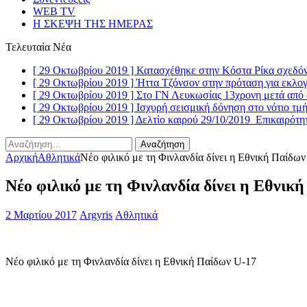
WEB TV
Η ΣΚΕΨΗ ΤΗΣ ΗΜΕΡΑΣ
Τελευταία Νέα
[ 29 Οκτωβρίου 2019 ]
Κατασχέθηκε στην Κόστα Ρίκα σχεδόν
[ 29 Οκτωβρίου 2019 ]
Ήττα Τζόνσον στην πρόταση για εκλογ
[ 29 Οκτωβρίου 2019 ]
Στο ΓΝ Λευκωσίας 13χρονη μετά από 
[ 29 Οκτωβρίου 2019 ]
Ισχυρή σεισμική δόνηση στο νότιο τμ
[ 29 Οκτωβρίου 2019 ]
Δελτίο καιρού 29/10/2019
Επικαιρότη
Αναζήτηση
για:
Αρχική
Αθλητικά
Νέο φιλικό με τη Φινλανδία δίνει η Εθνική Παίδω
Νέο φιλικό με τη Φινλανδία δίνει η Εθνικ
2 Μαρτίου 2017
Argyris
Αθλητικά
Νέο φιλικό με τη Φινλανδία δίνει η Εθνική Παίδων U-17