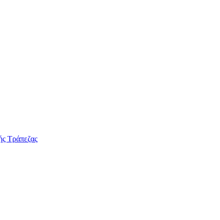
ής Τράπεζας