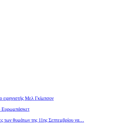
 ειρηνιστής Μελ Γκίμπσον
ου Ευρωμπάσκετ
ιες των θυμάτων της 11ης Σεπτεμβρίου να…