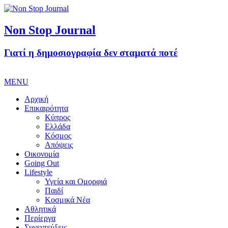
Non Stop Journal
Γιατί η δημοσιογραφία δεν σταματά ποτέ
MENU
Αρχική
Επικαιρότητα
Κύπρος
Ελλάδα
Κόσμος
Απόψεις
Οικονομία
Going Out
Lifestyle
Υγεία και Ομορφιά
Παιδί
Κοσμικά Νέα
Αθλητικά
Περίεργα
Συνεντεύξεις