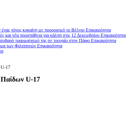
 ένας τόνος κοκαίνη με προορισμό το Βέλγιο
Επικαιρότητα
ές και νέα προσπάθεια για κάλπη στις 12 Δεκεμβρίου
Επικαιρότητα
σοβαρό τραυματισμό της σε τροχαίο στην Πάφο
Επικαιρότητα
ήμα των Φιλιππινών
Επικαιρότητα
τα
ν U-17
ή Παίδων U-17