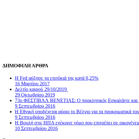
ΔΗΜΟΦΙΛΗ ΑΡΘΡΑ
Η Fed αύξησε τα επιτόκιά της κατά 0,25%
16 Μαρτίου 2017
Δελτίο καιρού 29/10/2019
29 Οκτωβρίου 2019
73ο ΦΕΣΤΙΒΑΛ ΒΕΝΕΤΙΑΣ: Ο προκλητικός Εσκαλάντε και ο
9 Σεπτεμβρίου 2016
Η Εθνική υποδέχεται αύριο το Βέλγιο για τα προκριματικά τ
9 Σεπτεμβρίου 2016
Η Βουλή στις ΗΠΑ ενέκρινε νόμο που επιτρέπει σε οικογένε
10 Σεπτεμβρίου 2016