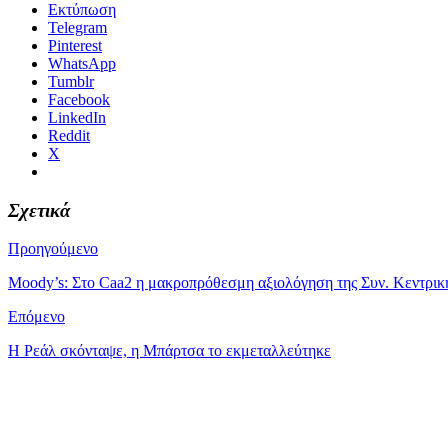
Εκτύπωση
Telegram
Pinterest
WhatsApp
Tumblr
Facebook
LinkedIn
Reddit
X
Σχετικά
Προηγούμενο
Moody’s: Στο Caa2 η μακροπρόθεσμη αξιολόγηση της Συν. Κεντρικ
Επόμενο
Η Ρεάλ σκόνταψε, η Μπάρτσα το εκμεταλλεύτηκε