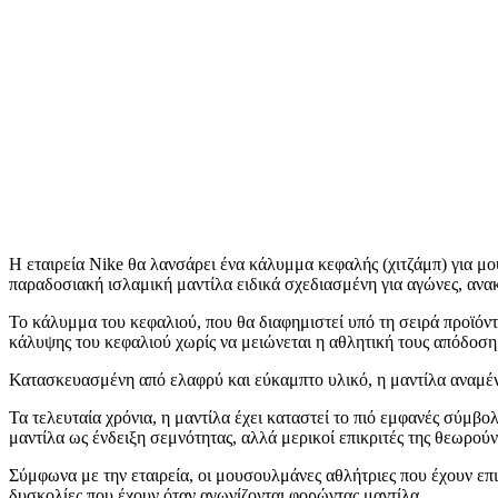
Η εταιρεία Nike θα λανσάρει ένα κάλυμμα κεφαλής (χιτζάμπ) για μο
παραδοσιακή ισλαμική μαντίλα ειδικά σχεδιασμένη για αγώνες, ανακ
Το κάλυμμα του κεφαλιού, που θα διαφημιστεί υπό τη σειρά προϊόντ
κάλυψης του κεφαλιού χωρίς να μειώνεται η αθλητική τους απόδοση
Κατασκευασμένη από ελαφρύ και εύκαμπτο υλικό, η μαντίλα αναμένετ
Τα τελευταία χρόνια, η μαντίλα έχει καταστεί το πιό εμφανές σύμ
μαντίλα ως ένδειξη σεμνότητας, αλλά μερικοί επικριτές της θεωρού
Σύμφωνα με την εταιρεία, οι μουσουλμάνες αθλήτριες που έχουν επ
δυσκολίες που έχουν όταν αγωνίζονται φορώντας μαντίλα.