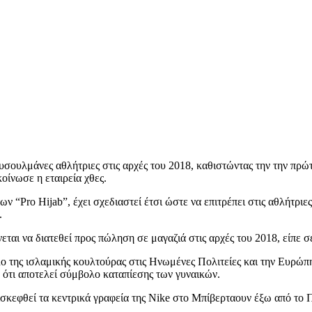
υσουλμάνες αθλήτριες στις αρχές του 2018, καθιστώντας την την πρώ
οίνωσε η εταιρεία χθες.
ων “Pro Hijab”, έχει σχεδιαστεί έτσι ώστε να επιτρέπει στις αθλήτρ
.
αι να διατεθεί προς πώληση σε μαγαζιά στις αρχές του 2018, είπε σ
βολο της ισλαμικής κουλτούρας στις Ηνωμένες Πολιτείες και την Ευρ
ν ότι αποτελεί σύμβολο καταπίεσης των γυναικών.
ισκεφθεί τα κεντρικά γραφεία της Nike στο Μπίβερταουν έξω από το 