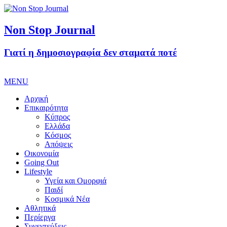
Non Stop Journal
Γιατί η δημοσιογραφία δεν σταματά ποτέ
MENU
Αρχική
Επικαιρότητα
Κύπρος
Ελλάδα
Κόσμος
Απόψεις
Οικονομία
Going Out
Lifestyle
Υγεία και Ομορφιά
Παιδί
Κοσμικά Νέα
Αθλητικά
Περίεργα
Συνεντεύξεις