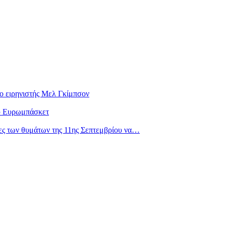
 ειρηνιστής Μελ Γκίμπσον
ου Ευρωμπάσκετ
ιες των θυμάτων της 11ης Σεπτεμβρίου να…