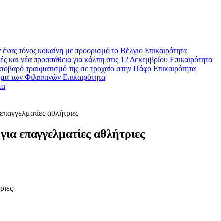
 ένας τόνος κοκαίνη με προορισμό το Βέλγιο
Επικαιρότητα
ές και νέα προσπάθεια για κάλπη στις 12 Δεκεμβρίου
Επικαιρότητα
σοβαρό τραυματισμό της σε τροχαίο στην Πάφο
Επικαιρότητα
ήμα των Φιλιππινών
Επικαιρότητα
τα
επαγγελματίες αθλήτριες
για επαγγελματίες αθλήτριες
ριες