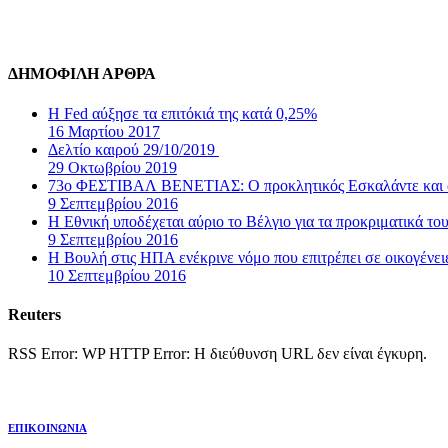
ΔΗΜΟΦΙΛΗ ΑΡΘΡΑ
Η Fed αύξησε τα επιτόκιά της κατά 0,25%
16 Μαρτίου 2017
Δελτίο καιρού 29/10/2019
29 Οκτωβρίου 2019
73ο ΦΕΣΤΙΒΑΛ ΒΕΝΕΤΙΑΣ: Ο προκλητικός Εσκαλάντε και ο
9 Σεπτεμβρίου 2016
Η Εθνική υποδέχεται αύριο το Βέλγιο για τα προκριματικά τ
9 Σεπτεμβρίου 2016
Η Βουλή στις ΗΠΑ ενέκρινε νόμο που επιτρέπει σε οικογένε
10 Σεπτεμβρίου 2016
Reuters
RSS Error: WP HTTP Error: Η διεύθυνση URL δεν είναι έγκυρη.
ΕΠΙΚΟΙΝΩΝΙΑ