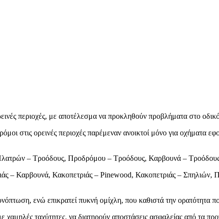
ρεινές περιοχές, με αποτέλεσμα να προκληθούν προβλήματα στο οδικό
όμοι στις ορεινές περιοχές παρέμεναν ανοικτοί μόνο για οχήματα εφο
 Πλατρών – Τροόδους, Προδρόμου – Τροόδους, Καρβουνά – Τροόδους
τριάς – Καρβουνά, Κακοπετριάς – Pinewood, Κακοπετριάς – Σπηλιώ
ονόπτωση, ενώ επικρατεί πυκνή ομίχλη, που καθιστά την ορατότητα π
ν με χαμηλές ταχύτητες, να διατηρούν αποστάσεις ασφαλείας από τα π