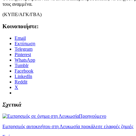
τους αναμμένα.
(ΚΥΠΕ/ΑΓΚ/ΓΒΑ)
Κοινοποιήστε:
Email
Εκτύπωση
Telegram
Pinterest
WhatsApp
Tumblr
Facebook
LinkedIn
Reddit
X
Σχετικά
Προηγούμενο
Εμπρησμός αυτοκινήτου στη Λευκωσία προκάλεσε ελαφρές ζημιές