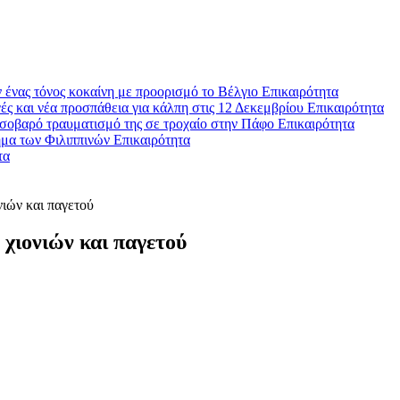
 ένας τόνος κοκαίνη με προορισμό το Βέλγιο
Επικαιρότητα
ές και νέα προσπάθεια για κάλπη στις 12 Δεκεμβρίου
Επικαιρότητα
σοβαρό τραυματισμό της σε τροχαίο στην Πάφο
Επικαιρότητα
ήμα των Φιλιππινών
Επικαιρότητα
τα
νιών και παγετού
χιονιών και παγετού