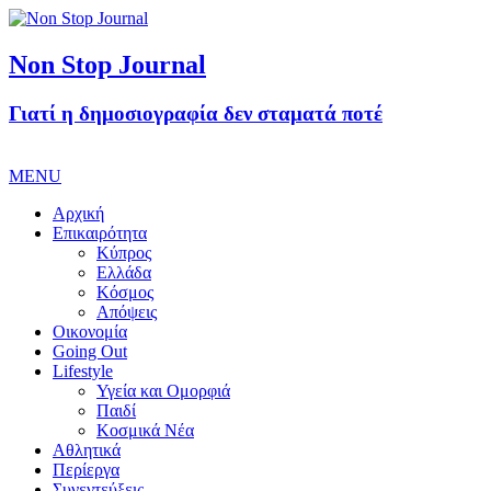
Non Stop Journal
Γιατί η δημοσιογραφία δεν σταματά ποτέ
MENU
Αρχική
Επικαιρότητα
Κύπρος
Ελλάδα
Κόσμος
Απόψεις
Οικονομία
Going Out
Lifestyle
Υγεία και Ομορφιά
Παιδί
Κοσμικά Νέα
Αθλητικά
Περίεργα
Συνεντεύξεις