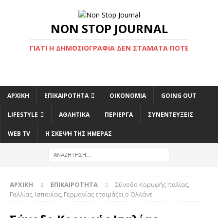
NON STOP JOURNAL
ΓΙΑΤΊ Η ΔΗΜΟΣΙΟΓΡΑΦΊΑ ΔΕΝ ΣΤΑΜΑΤΆ ΠΟΤΈ
ΑΡΧΙΚΉ
ΕΠΙΚΑΙΡΌΤΗΤΑ
ΟΙΚΟΝΟΜΊΑ
GOING OUT
LIFESTYLE
ΑΘΛΗΤΙΚΆ
ΠΕΡΊΕΡΓΑ
ΣΥΝΕΝΤΕΎΞΕΙΣ
WEB TV
Η ΣΚΕΨΗ ΤΗΣ ΗΜΕΡΑΣ
ΑΡΧΙΚΉ
ΕΠΙΚΑΙΡΌΤΗΤΑ
Σύνοδο Κορυφής Ιταλίας,
Γαλλίας, Ισπανίας, Γερμανίας ετοιμάζει ο Ολλάντ