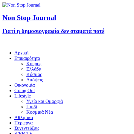
Non Stop Journal
Γιατί η δημοσιογραφία δεν σταματά ποτέ
Αρχική
Επικαιρότητα
Κύπρος
Ελλάδα
Κόσμος
Απόψεις
Οικονομία
Going Out
Lifestyle
Υγεία και Ομορφιά
Παιδί
Κοσμικά Νέα
Αθλητικά
Περίεργα
Συνεντεύξεις
WEB TV