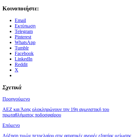
Κοινοποιήστε:
Email
Εκτύπωση
Telegram
Pinterest
WhatsApp
Tumblr
Facebook
LinkedIn
Reddit
X
Σχετικά
Προηγούμενο
ΑΕΖ και Άρης ολοκληρώνουν την 19η αγωνιστική του
πρωταθλήματος ποδοσφαίρου
Επόμενο
Αύξηση τιμών πετρελαίου στις ασιατικές αγορές εξαιτίας μείωσης