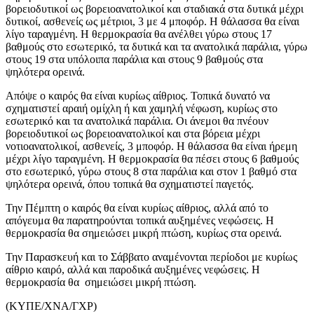
βορειοδυτικοί ως βορειοανατολικοί και σταδιακά στα δυτικά μέχρι
δυτικοί, ασθενείς ως μέτριοι, 3 με 4 μποφόρ. Η θάλασσα θα είναι
λίγο ταραγμένη. Η θερμοκρασία θα ανέλθει γύρω στους 17
βαθμούς στο εσωτερικό, τα δυτικά και τα ανατολικά παράλια, γύρω
στους 19 στα υπόλοιπα παράλια και στους 9 βαθμούς στα
ψηλότερα ορεινά.
Απόψε ο καιρός θα είναι κυρίως αίθριος. Τοπικά δυνατό να
σχηματιστεί αραιή ομίχλη ή και χαμηλή νέφωση, κυρίως στο
εσωτερικό και τα ανατολικά παράλια. Οι άνεμοι θα πνέουν
βορειοδυτικοί ως βορειοανατολικοί και στα βόρεια μέχρι
νοτιοανατολικοί, ασθενείς, 3 μποφόρ. Η θάλασσα θα είναι ήρεμη
μέχρι λίγο ταραγμένη. Η θερμοκρασία θα πέσει στους 6 βαθμούς
στο εσωτερικό, γύρω στους 8 στα παράλια και στον 1 βαθμό στα
ψηλότερα ορεινά, όπου τοπικά θα σχηματιστεί παγετός.
Την Πέμπτη ο καιρός θα είναι κυρίως αίθριος, αλλά από το
απόγευμα θα παρατηρούνται τοπικά αυξημένες νεφώσεις. Η
θερμοκρασία θα σημειώσει μικρή πτώση, κυρίως στα ορεινά.
Την Παρασκευή και το Σάββατο αναμένονται περίοδοι με κυρίως
αίθριο καιρό, αλλά και παροδικά αυξημένες νεφώσεις. Η
θερμοκρασία θα σημειώσει μικρή πτώση.
(ΚΥΠΕ/ΧΝΑ/ΓΧΡ)