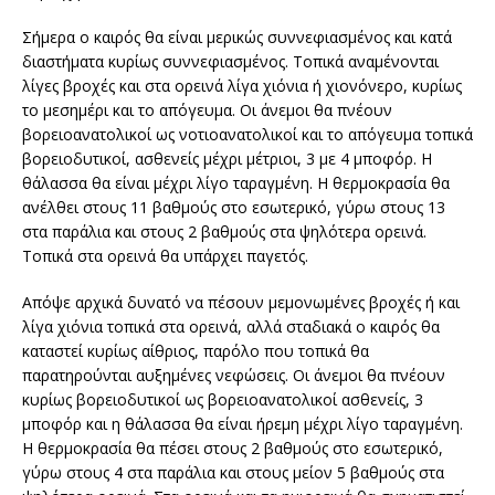
Σήµερα ο καιρός θα είναι µερικώς συννεφιασµένος και κατά
διαστήµατα κυρίως συννεφιασµένος. Τοπικά αναµένονται
λίγες βροχές και στα ορεινά λίγα χιόνια ή χιονόνερο, κυρίως
το µεσηµέρι και το απόγευµα. Οι άνεµοι θα πνέουν
βορειοανατολικοί ως νοτιοανατολικοί και το απόγευµα τοπικά
βορειοδυτικοί, ασθενείς µέχρι µέτριοι, 3 µε 4 µποφόρ. Η
θάλασσα θα είναι µέχρι λίγο ταραγµένη. Η θερµοκρασία θα
ανέλθει στους 11 βαθµούς στο εσωτερικό, γύρω στους 13
στα παράλια και στους 2 βαθµούς στα ψηλότερα ορεινά.
Τοπικά στα ορεινά θα υπάρχει παγετός.
Απόψε αρχικά δυνατό να πέσουν µεµονωµένες βροχές ή και
λίγα χιόνια τοπικά στα ορεινά, αλλά σταδιακά ο καιρός θα
καταστεί κυρίως αίθριος, παρόλο που τοπικά θα
παρατηρούνται αυξηµένες νεφώσεις. Οι άνεµοι θα πνέουν
κυρίως βορειοδυτικοί ως βορειοανατολικοί ασθενείς, 3
µποφόρ και η θάλασσα θα είναι ήρεµη µέχρι λίγο ταραγµένη.
Η θερµοκρασία θα πέσει στους 2 βαθµούς στο εσωτερικό,
γύρω στους 4 στα παράλια και στους µείον 5 βαθµούς στα