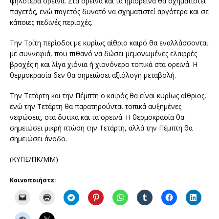
ψηλότερα ορεινά. Στα ορεινά και τα ηµιορεινά θα σχηµατιστεί
παγετός, ενώ παγετός δυνατό να σχηµατιστεί αργότερα και σε
κάποιες πεδινές περιοχές.
Την Τρίτη περίοδοι µε κυρίως αίθριο καιρό θα εναλλάσσονται
µε συννεφιά, που πιθανό να δώσει µεµονωµένες ελαφρές
βροχές ή και λίγα χιόνια ή χιονόνερο τοπικά στα ορεινά. Η
θερµοκρασία δεν θα σηµειώσει αξιόλογη µεταβολή.
Την Τετάρτη και την Πέµπτη ο καιρός θα είναι κυρίως αίθριος,
ενώ την Τετάρτη θα παρατηρούνται τοπικά αυξηµένες
νεφώσεις, στα δυτικά και τα ορεινά. Η θερµοκρασία θα
σηµειώσει µικρή πτώση την Τετάρτη, αλλά την Πέµπτη θα
σηµειώσει άνοδο.
(ΚΥΠΕ/ΠΚ/ΜΜ)
Κοινοποιήστε: