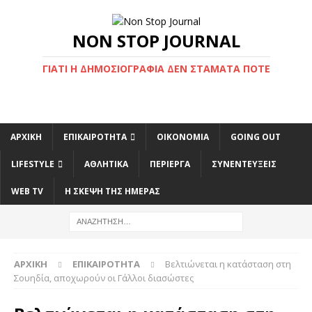
NON STOP JOURNAL
ΓΙΑΤΊ Η ΔΗΜΟΣΙΟΓΡΑΦΊΑ ΔΕΝ ΣΤΑΜΑΤΆ ΠΟΤΈ
ΑΡΧΙΚΉ
ΕΠΙΚΑΙΡΌΤΗΤΑ
ΟΙΚΟΝΟΜΊΑ
GOING OUT
LIFESTYLE
ΑΘΛΗΤΙΚΆ
ΠΕΡΊΕΡΓΑ
ΣΥΝΕΝΤΕΎΞΕΙΣ
WEB TV
Η ΣΚΕΨΗ ΤΗΣ ΗΜΕΡΑΣ
ΑΡΧΙΚΉ
ΕΠΙΚΑΙΡΌΤΗΤΑ
Βελτιώνεται η κατάσταση στη
Σουηδία, αποχωρούν οι Γάλλοι διασώστες