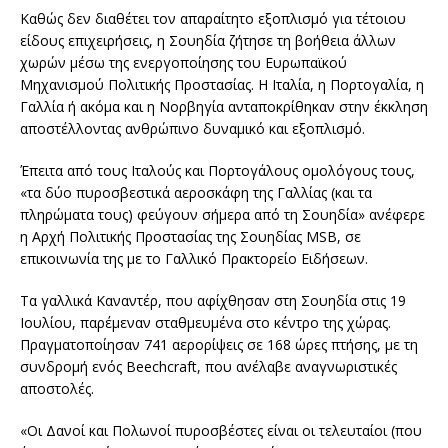
Καθώς δεν διαθέτει τον απαραίτητο εξοπλισμό για τέτοιου
είδους επιχειρήσεις, η Σουηδία ζήτησε τη βοήθεια άλλων
χωρών μέσω της ενεργοποίησης του Ευρωπαϊκού
Μηχανισμού Πολιτικής Προστασίας. Η Ιταλία, η Πορτογαλία, η
Γαλλία ή ακόμα και η Νορβηγία ανταποκρίθηκαν στην έκκληση
αποστέλλοντας ανθρώπινο δυναμικό και εξοπλισμό.
Έπειτα από τους Ιταλούς και Πορτογάλους ομολόγους τους,
«τα δύο πυροσβεστικά αεροσκάφη της Γαλλίας (και τα
πληρώματα τους) φεύγουν σήμερα από τη Σουηδία» ανέφερε
η Αρχή Πολιτικής Προστασίας της Σουηδίας MSB, σε
επικοινωνία της με το Γαλλικό Πρακτορείο Ειδήσεων.
Τα γαλλικά Καναντέρ, που αφίχθησαν στη Σουηδία στις 19
Ιουλίου, παρέμεναν σταθμευμένα στο κέντρο της χώρας.
Πραγματοποίησαν 741 αερορίψεις σε 168 ώρες πτήσης, με τη
συνδρομή ενός Beechcraft, που ανέλαβε αναγνωριστικές
αποστολές.
«Οι Δανοί και Πολωνοί πυροσβέστες είναι οι τελευταίοι (που