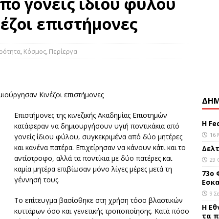
από γονείς ίδιου φύλου
το ΓΝ Λευκωσίας 13χρονη μετά από σοβαρό τραυματισμό της
έζοι επιστήμονες
ΕΠΙΚΑΙΡΌΤΗΤΑ
σχυρή σεισμική δόνηση στο νότιο τμήμα των Φιλιππινών
ιρότητα
,
Κόσμος
,
Περίεργα
ελτίο καιρού 29/10/2019
ΕΠΙΚΑΙΡΌΤΗΤΑ
μιούργησαν Κινέζοι επιστήμονες
ΔΗΜ
Επιστήμονες της κινεζικής Ακαδημίας Επιστημών
Η Fe
κατάφεραν να δημιουργήσουν υγιή ποντικάκια από
16 
γονείς ίδιου φύλου, συγκεκριμένα από δύο μητέρες
και κανένα πατέρα. Επιχείρησαν να κάνουν κάτι και το
Δελτ
αντίστροφο, αλλά τα ποντίκια με δύο πατέρες και
29 
καμία μητέρα επιβίωσαν μόνο λίγες μέρες μετά τη
73ο 
γέννησή τους.
Εσκα
9 Σ
Το επίτευγμα βασίσθηκε στη χρήση τόσο βλαστικών
Η Εθ
κυττάρων όσο και γενετικής τροποποίησης. Κατά πόσο
τα π