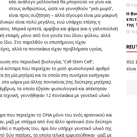
κάτι ανάλογο μελλοντικά θα μπορούσε να γίνει και
9 Σ
στους ανθρώπους, ώστε να γεννηθούν “γκέι μωρά”,
Η Βο
είναι προς συζήτηση – αλλά σίγουρα είναι μια μακρινή
επιτ
λοκών είναι πολύ μεγάλος, ενώ υπάρχει επίσης η
της 
τος. Μερικά ερπετά, αμφίβια και ψάρια (και η γαλοπούλα!)
10 
ή επαφή, μόνο από ένα γονέα του ίδιου φύλου, αλλά
ο ίδιο. Στο παρελθόν οι επιστήμονες είχαν
REU
ρες, αλλά τα ποντικάκια είχαν προβλήματα υγείας.
ευση στο περιοδικό βιολογίας “Cell Stem Cell”,
RSS 
ά κύτταρα που περιείχαν το μισό φυσιολογικό αριθμό
είναι
(τη μία μητέρα) και τα οποία στη συνέχεια εισήγαγαν
στα ωάρια μια άλλης ποντικίνας (της δεύτερης μητέρας).
 έμβρυα, τα οποία έζησαν φυσιολογικά και απέκτησαν
 τεχνική, γεννήθηκαν 12 ποντικάκια με γενετικό υλικό
ρα που περιείχαν το DNA μόνο του ενός αρσενικού και
ν, μαζί με σπέρμα από ένα άλλο αρσενικό (τον δεύτερο
εθεί ο πυρήνας του, άρα δεν υπήρχε γενετικό υλικό της
ό δύο πατέρες, τα οποία τελικά εμφυτεύθηκαν -μαζί με