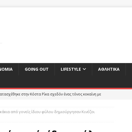
ΝΟΜΊΑ
GOING OUT
LIFESTYLE
ΑΘΛΗΤΙΚΆ
ατασχέθηκε στην Κόστα Ρίκα σχεδόν ένας τόνος κοκαίνη με
ΕΠΙΚΑΙΡΌΤΗΤΑ
ικάκια από γονείς ίδιου φύλου δημιούργησαν Κινέζοι
ττα Τζόνσον στην πρόταση για εκλογές και νέα προσπάθεια για
ου
ΕΠΙΚΑΙΡΌΤΗΤΑ