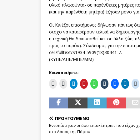
υλικό πλακούντα- σε παρένθετες μητέρες πο
(και την παρένθετη μητέρα) έζησαν μόνο για
Οι Κινέζοι επιστήμονες δήλωσαν πάντως ότ
στόχο να καταφέρουν τελικά να δημιουργήσο
η τεχνική θα δοκιμασθεί και σε άλλα ζώα, 
προς το παρόν). Σύνδεσμος για την επιστημο
cell/fulltext/S1934-5909(18)30441-7.
(ΚΥΠΕ/ΑΠΕ/ΜΠΕ/ΜΜ)
Κοινοποιήστε:
ΠΡΟΗΓΟΎΜΕΝΟ
Εντοπίστηκαν οι δύο επισκέπτριες που είχαν χ
στο Δάσος της Πάφου