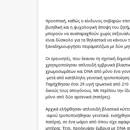
προοπτική, καθώς ο κίνδυνος σοβαρών επιπ
βιοηθική και η ψυχολογική άποψη του ζητήμα
μπορούν να αναπαραχθούν χωρίς σεξουαλικ
είναι δύσκολο για τα θηλαστικά να κάνουν τ
ξαναδημιουργήσει πειραματόζωα με δύο μητέ
Οι ερευνητές, που έκαναν τη σχετική δημοσί
χρησιμοποίησαν απλοειδή εμβρυικά βλαστικ
χρωμοσωμάτων και DNA από μόνο ένα γονέα 
-μετά από κατάλληλη γενετική τροποποίηση- 
Παρήχθησαν έτσι 29 υγιή τρωκτικά από 210
δικούς τους απογόνους. Με περίπου την ίδια
μόνο από δύο αρσενικά (πατέρες).
Αρχικά ελήφθησαν απλοειδή βλαστικά κύττα
-αφού τροποποιήθηκαν γενετικά- εισήχθησα
πατέρα), σε ένα ωάριο από όπου είχε αφαιρ
μητέρας. Έτσι, προέκυψαν έμβρυα με DNA απ