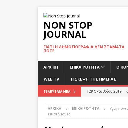
NON STOP
JOURNAL
ΓΙΑΤΊ Η ΔΗΜΟΣΙΟΓΡΑΦΊΑ ΔΕΝ ΣΤΑΜΑΤΆ
ΠΟΤΈ
ΑΡΧΙΚΉ
ΕΠΙΚΑΙΡΌΤΗΤΑ
ΟΙΚΟ
WEB TV
Η ΣΚΕΨΗ ΤΗΣ ΗΜΕΡΑΣ
[ 29 Οκτωβρίου 2019 ]
Κ
ΤΕΛΕΥΤΑΊΑ ΝΈΑ
προορισμό το Βέλγιο
ΑΡΧΙΚΉ
ΕΠΙΚΑΙΡΌΤΗΤΑ
Υγιή ποντ
[ 29 Οκτωβρίου 2019 ]
Ή
επιστήμονες
κάλπη στις 12 Δεκεμβρί