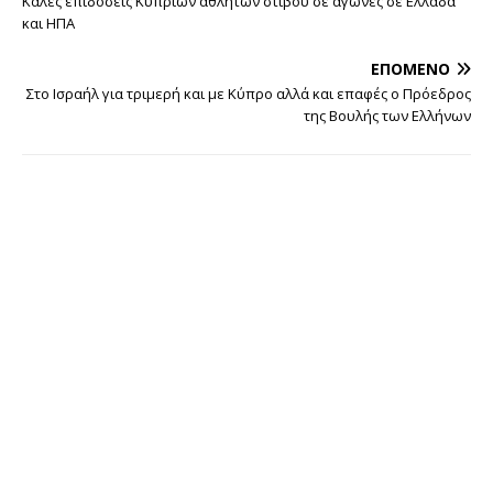
Καλές επιδόσεις Κυπρίων αθλητών στίβου σε αγώνες σε Ελλάδα
και ΗΠΑ
ΕΠΌΜΕΝΟ
Στο Ισραήλ για τριμερή και με Κύπρο αλλά και επαφές ο Πρόεδρος
της Βουλής των Ελλήνων