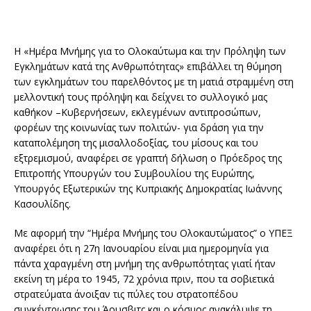
Η «Ημέρα Μνήμης για το Ολοκαύτωμα και την Πρόληψη των
Εγκλημάτων κατά της Ανθρωπότητας» επιβάλλει τη θύμηση
των εγκλημάτων του παρελθόντος με τη ματιά στραμμένη στη
μελλοντική τους πρόληψη και δείχνει το συλλογικό μας
καθήκον –Κυβερνήσεων, εκλεγμένων αντιπροσώπων,
φορέων της κοινωνίας των πολιτών- για δράση για την
καταπολέμηση της μισαλλοδοξίας, του μίσους και του
εξτρεμισμού, αναφέρει σε γραπτή δήλωση ο Πρόεδρος της
Επιτροπής Υπουργών του Συμβουλίου της Ευρώπης,
Υπουργός Εξωτερικών της Κυπριακής Δημοκρατίας Ιωάννης
Κασουλίδης.
Με αφορμή την “Ημέρα Μνήμης του Ολοκαυτώματος” ο ΥΠΕΞ
αναφέρει ότι η 27η Ιανουαρίου είναι μια ημερομηνία για
πάντα χαραγμένη στη μνήμη της ανθρωπότητας γιατί ήταν
εκείνη τη μέρα το 1945, 72 χρόνια πριν, που τα σοβιετικά
στρατεύματα άνοιξαν τις πύλες του στρατοπέδου
συγκέντρωσης του Άουσβιτς και ο κόσμος ανακάλυψε τη