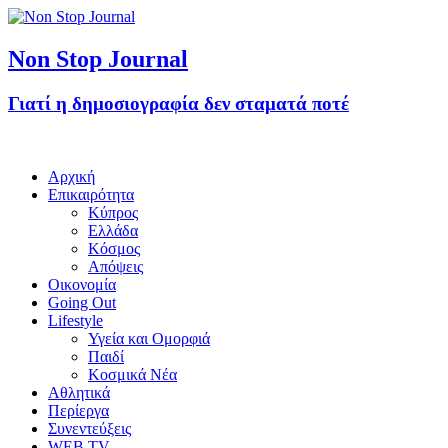
Non Stop Journal
Γιατί η δημοσιογραφία δεν σταματά ποτέ
Αρχική
Επικαιρότητα
Κύπρος
Ελλάδα
Κόσμος
Απόψεις
Οικονομία
Going Out
Lifestyle
Υγεία και Ομορφιά
Παιδί
Κοσμικά Νέα
Αθλητικά
Περίεργα
Συνεντεύξεις
WEB TV