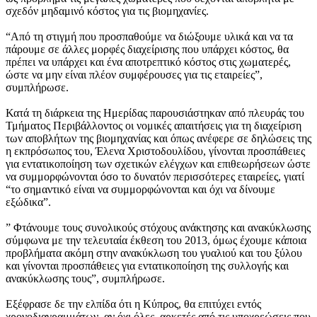
σχεδόν μηδαμινό κόστος για τις βιομηχανίες.
“Από τη στιγμή που προσπαθούμε να διώξουμε υλικά και να τα
πάρουμε σε άλλες μορφές διαχείρισης που υπάρχει κόστος, θα
πρέπει να υπάρχει και ένα αποτρεπτικό κόστος στις χωματερές,
ώστε να μην είναι πλέον συμφέρουσες για τις εταιρείες”,
συμπλήρωσε.
Κατά τη διάρκεια της Ημερίδας παρουσιάστηκαν από πλευράς του
Τμήματος Περιβάλλοντος οι νομικές απαιτήσεις για τη διαχείριση
των αποβλήτων της βιομηχανίας και όπως ανέφερε σε δηλώσεις της
η εκπρόσωπος του, Έλενα Χριστοδουλίδου, γίνονται προσπάθειες
για εντατικοποίηση των σχετικών ελέγχων και επιθεωρήσεων ώστε
να συμμορφώνονται όσο το δυνατόν περισσότερες εταιρείες, γιατί
“το σημαντικό είναι να συμμορφώνονται και όχι να δίνουμε
εξώδικα”.
” Φτάνουμε τους συνολικούς στόχους ανάκτησης και ανακύκλωσης
σύμφωνα με την τελευταία έκθεση του 2013, όμως έχουμε κάποια
προβλήματα ακόμη στην ανακύκλωση του γυαλιού και του ξύλου
και γίνονται προσπάθειες για εντατικοποίηση της συλλογής και
ανακύκλωσης τους”, συμπλήρωσε.
Εξέφρασε δε την ελπίδα ότι η Κύπρος, θα επιτύχει εντός
χρονοδιαγραμμάτων, αν όχι όλες, αρκετές από τις υποχρεώσεις που