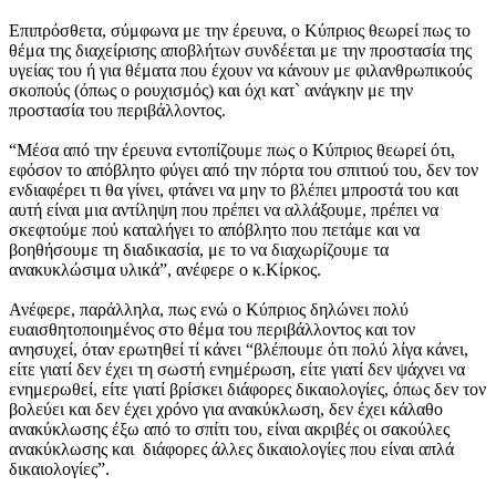
Επιπρόσθετα, σύμφωνα με την έρευνα, ο Κύπριος θεωρεί πως το
θέμα της διαχείρισης αποβλήτων συνδέεται με την προστασία της
υγείας του ή για θέματα που έχουν να κάνουν με φιλανθρωπικούς
σκοπούς (όπως ο ρουχισμός) και όχι κατ` ανάγκην με την
προστασία του περιβάλλοντος.
“Μέσα από την έρευνα εντοπίζουμε πως ο Κύπριος θεωρεί ότι,
εφόσον το απόβλητο φύγει από την πόρτα του σπιτιού του, δεν τον
ενδιαφέρει τι θα γίνει, φτάνει να μην το βλέπει μπροστά του και
αυτή είναι μια αντίληψη που πρέπει να αλλάξουμε, πρέπει να
σκεφτούμε πού καταλήγει το απόβλητο που πετάμε και να
βοηθήσουμε τη διαδικασία, με το να διαχωρίζουμε τα
ανακυκλώσιμα υλικά”, ανέφερε ο κ.Κίρκος.
Ανέφερε, παράλληλα, πως ενώ ο Κύπριος δηλώνει πολύ
ευαισθητοποιημένος στο θέμα του περιβάλλοντος και τον
ανησυχεί, όταν ερωτηθεί τί κάνει “βλέπουμε ότι πολύ λίγα κάνει,
είτε γιατί δεν έχει τη σωστή ενημέρωση, είτε γιατί δεν ψάχνει να
ενημερωθεί, είτε γιατί βρίσκει διάφορες δικαιολογίες, όπως δεν τον
βολεύει και δεν έχει χρόνο για ανακύκλωση, δεν έχει κάλαθο
ανακύκλωσης έξω από το σπίτι του, είναι ακριβές οι σακούλες
ανακύκλωσης και διάφορες άλλες δικαιολογίες που είναι απλά
δικαιολογίες”.