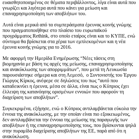
ευαισθητοποιημένος σε θέματα περιβάλλοντος, λίγα είναι αυτά που
γνωρίζει και λιγότερα αυτά που κάνει για μείωση και
επαναχρησιμοποίηση των αποβλήτων του.
Αυτά είναι μερικά από τα συμπεράσματα έρευνας κοινής γνώμης
που πραγματοποιήθηκε στο πλαίσιο του ευρωπαϊκού
προγράμματος Rethink, στο οποίο εταίρος είναι και το ΚΥΠΕ, ενώ
σύντομα θα βρίσκεται στα χέρια των εμπλεκομένων και η νέα
έρευνα κοινής γνώμης για το 2016.
Με αφορμή την Ημερίδα Ενημέρωσης “Νέες τάσεις στη
βιομηχανία με βάση τις αρχές της μείωσης, επαναχρησιμοποίησης
και ανακύκλωσης των απορριμμάτων”, που μετά τη Λευκωσία
παρουσιάστηκε σήμερα και στη Λεμεσό, ο Συντονιστής του Έργου
Γιώργος Κίρκος, ανέφερε σε δηλώσεις του πως “αυτό που
καταδεικνύει η έρευνα, μέσα σε άλλα, είναι πως ο Κύπριος έχει
έλλειψη της κατανόησης ορισμένων εννοιών που αφορούν τη
διαχείριση των αποβλήτων”.
Συγκεκριμένα, εξήγησε, ενώ ο Κύπριος αντιλαμβάνεται εύκολα την
έννοια της ανακύκλωσης, με την οποίαν είναι πιο εξοικειωμένος,
δεν αντιλαμβάνεται την έννοια της μείωσης της παραγωγής των
αποβλήτων ή της επαναχρησιμοποίησης τους, που βρίσκονται ψηλά
στην πυραμίδα διαχείρισης αποβλήτων της ΕΕ, παρά από ότι η
ανακύκλωση.