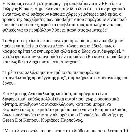
Η Κύπρος είναι 3η στην παραγωγή αποβλήτων στην ΕΕ, είπε ο
Γιώργος Κίρκος, σημειώνοντας την ίδια ώρα ότι “το ανησυχητικό
είναι πως, ενώ υπάρχουν κάποιες χώρες χειρότερες από εμάς, ο
τρόπος της διαχείρισης των αποβλήτων που παράγουμε είναι πολύ
πιο πίσω από αυτές, αφού τα απόβλητα τους καταλήγουν σε πιο
φιλικές για το περιβάλλον λύσεις, παρά στις χωματερές”.
Το θέμα της μείωσης και επαναχρησιμοποίησης των αποβλήτων
πρέπει να τεθεί πιο έντονα πλέον, τόνισε και υπέδειξε πως ο
κόσμος πρέπει να ενημερωθεί αλλά και ο ίδιος να ενδιαφερθεί, ”
να σκέφτεται πριν να αγοράσει ένα προϊόν, τί θα κάνει το απόβλητο
και πως θα το διαχειριστεί στη συνέχεια”.
“Πρέπει να αλλάξουμε τον τρόπο συμπεριφοράς και
καταναλωτικής προσέγγισης μας”, συμπλήρωσε ο συντονιστής του
έργου.
Στο θέμα της Ανακύκλωσης ωστόσο, τα πράγματα είναι
διαφορετικά, καθώς πολλοί είναι αυτοί που, χωρίς ουσιαστικά
κίνητρα, επιλέγουν να ανακυκλώνουν, κάτι που μπορεί να
βελτιωθεί ακόμη περισσότερο μέσα από ένα νέο θεσμικό πλαίσιο,
όπως υποδεικνύει από την πλευρά του ο Γενικός Διευθυντής της
Green Dot Κύπρου, Κυριάκος Παρπούνας.
“Με τα λίγα εργαλεία που είχαμε στη διάθεση μας τα τελευταία 10