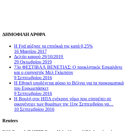
ΔΗΜΟΦΙΛΗ ΑΡΘΡΑ
Η Fed αύξησε τα επιτόκιά της κατά 0,25%
16 Μαρτίου 2017
Δελτίο καιρού 29/10/2019
29 Οκτωβρίου 2019
73ο ΦΕΣΤΙΒΑΛ ΒΕΝΕΤΙΑΣ: Ο προκλητικός Εσκαλάντε
και ο ειρηνιστής Μελ Γκίμπσον
9 Σεπτεμβρίου 2016
Η Εθνική υποδέχεται αύριο το Βέλγιο για τα προκριματικά
του Ευρωμπάσκετ
9 Σεπτεμβρίου 2016
Η Βουλή στις ΗΠΑ ενέκρινε νόμο που επιτρέπει σε
οικογένειες των θυμάτων της 11ης Σεπτεμβρίου να…
10 Σεπτεμβρίου 2016
Reuters