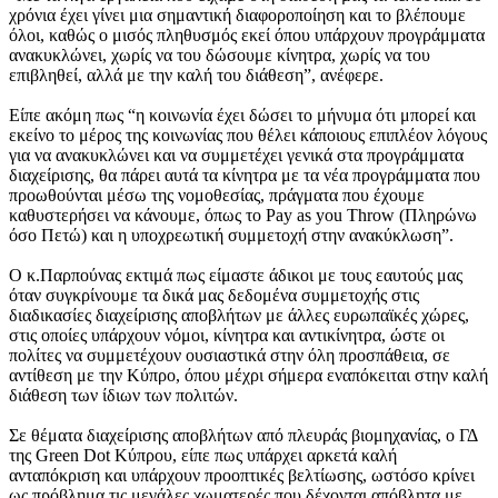
χρόνια έχει γίνει μια σημαντική διαφοροποίηση και το βλέπουμε
όλοι, καθώς ο μισός πληθυσμός εκεί όπου υπάρχουν προγράμματα
ανακυκλώνει, χωρίς να του δώσουμε κίνητρα, χωρίς να του
επιβληθεί, αλλά με την καλή του διάθεση”, ανέφερε.
Είπε ακόμη πως “η κοινωνία έχει δώσει το μήνυμα ότι μπορεί και
εκείνο το μέρος της κοινωνίας που θέλει κάποιους επιπλέον λόγους
για να ανακυκλώνει και να συμμετέχει γενικά στα προγράμματα
διαχείρισης, θα πάρει αυτά τα κίνητρα με τα νέα προγράμματα που
προωθούνται μέσω της νομοθεσίας, πράγματα που έχουμε
καθυστερήσει να κάνουμε, όπως το Pay as you Throw (Πληρώνω
όσο Πετώ) και η υποχρεωτική συμμετοχή στην ανακύκλωση”.
Ο κ.Παρπούνας εκτιμά πως είμαστε άδικοι με τους εαυτούς μας
όταν συγκρίνουμε τα δικά μας δεδομένα συμμετοχής στις
διαδικασίες διαχείρισης αποβλήτων με άλλες ευρωπαϊκές χώρες,
στις οποίες υπάρχουν νόμοι, κίνητρα και αντικίνητρα, ώστε οι
πολίτες να συμμετέχουν ουσιαστικά στην όλη προσπάθεια, σε
αντίθεση με την Κύπρο, όπου μέχρι σήμερα εναπόκειται στην καλή
διάθεση των ίδιων των πολιτών.
Σε θέματα διαχείρισης αποβλήτων από πλευράς βιομηχανίας, ο ΓΔ
της Green Dot Κύπρου, είπε πως υπάρχει αρκετά καλή
ανταπόκριση και υπάρχουν προοπτικές βελτίωσης, ωστόσο κρίνει
ως πρόβλημα τις μεγάλες χωματερές που δέχονται απόβλητα με