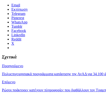
Email
Εκτύπωση
Telegram
Pinterest
WhatsApp
Tumblr
Facebook
LinkedIn
Reddit
X
Σχετικά
Προηγούμενο
Πολυεπιχειρησιακά προγράμματα κατάρτισης της ΑνΑΔ για 34.100 άτ
Επόμενο
Ρώσοι πράκτορες κατέχουν πληροφορίες που διαβάλλουν τον Τραμπ, 