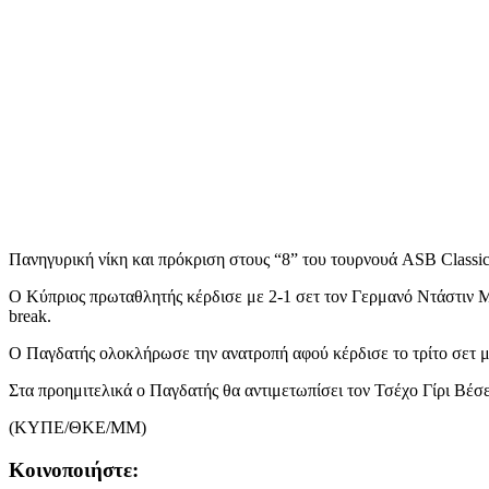
Πανηγυρική νίκη και πρόκριση στους “8” του τουρνουά ASB Classi
Ο Κύπριος πρωταθλητής κέρδισε με 2-1 σετ τον Γερμανό Ντάστιν Μπ
break.
Ο Παγδατής ολοκλήρωσε την ανατροπή αφού κέρδισε το τρίτο σετ μ
Στα προημιτελικά ο Παγδατής θα αντιμετωπίσει τον Τσέχο Γίρι Βέσ
(ΚΥΠΕ/ΘΚΕ/ΜΜ)
Κοινοποιήστε: