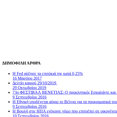
ΔΗΜΟΦΙΛΗ ΑΡΘΡΑ
Η Fed αύξησε τα επιτόκιά της κατά 0,25%
16 Μαρτίου 2017
Δελτίο καιρού 29/10/2019
29 Οκτωβρίου 2019
73ο ΦΕΣΤΙΒΑΛ ΒΕΝΕΤΙΑΣ: Ο προκλητικός Εσκαλάντε και ο
9 Σεπτεμβρίου 2016
Η Εθνική υποδέχεται αύριο το Βέλγιο για τα προκριματικά τ
9 Σεπτεμβρίου 2016
Η Βουλή στις ΗΠΑ ενέκρινε νόμο που επιτρέπει σε οικογένε
10 Σεπτεμβρίου 2016