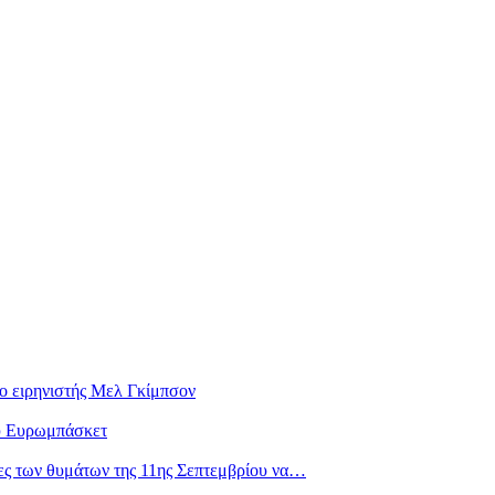
 ειρηνιστής Μελ Γκίμπσον
ου Ευρωμπάσκετ
ιες των θυμάτων της 11ης Σεπτεμβρίου να…