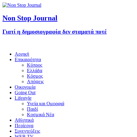
Non Stop Journal
Γιατί η δημοσιογραφία δεν σταματά ποτέ
Αρχική
Επικαιρότητα
Κύπρος
Ελλάδα
Κόσμος
Απόψεις
Οικονομία
Going Out
Lifestyle
Υγεία και Ομορφιά
Παιδί
Κοσμικά Νέα
Αθλητικά
Περίεργα
Συνεντεύξεις
WEB TV