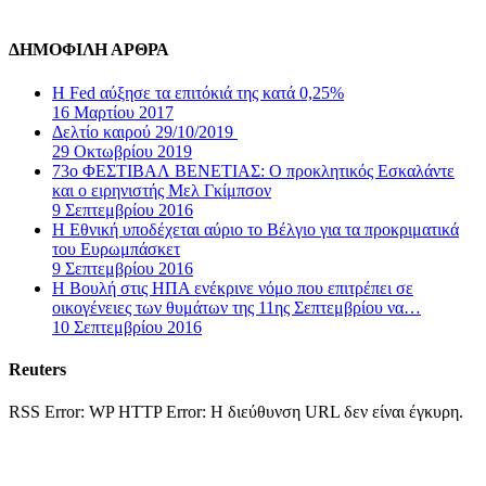
ΔΗΜΟΦΙΛΗ ΑΡΘΡΑ
Η Fed αύξησε τα επιτόκιά της κατά 0,25%
16 Μαρτίου 2017
Δελτίο καιρού 29/10/2019
29 Οκτωβρίου 2019
73ο ΦΕΣΤΙΒΑΛ ΒΕΝΕΤΙΑΣ: Ο προκλητικός Εσκαλάντε
και ο ειρηνιστής Μελ Γκίμπσον
9 Σεπτεμβρίου 2016
Η Εθνική υποδέχεται αύριο το Βέλγιο για τα προκριματικά
του Ευρωμπάσκετ
9 Σεπτεμβρίου 2016
Η Βουλή στις ΗΠΑ ενέκρινε νόμο που επιτρέπει σε
οικογένειες των θυμάτων της 11ης Σεπτεμβρίου να…
10 Σεπτεμβρίου 2016
Reuters
RSS Error: WP HTTP Error: Η διεύθυνση URL δεν είναι έγκυρη.