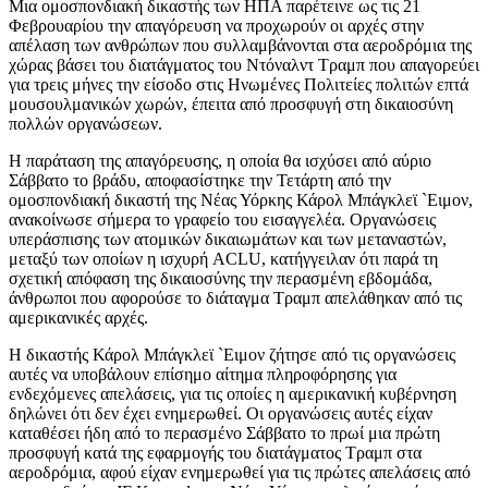
Μια ομοσπονδιακή δικαστής των ΗΠΑ παρέτεινε ως τις 21
Φεβρουαρίου την απαγόρευση να προχωρούν οι αρχές στην
απέλαση των ανθρώπων που συλλαμβάνονται στα αεροδρόμια της
χώρας βάσει του διατάγματος του Ντόναλντ Τραμπ που απαγορεύει
για τρεις μήνες την είσοδο στις Ηνωμένες Πολιτείες πολιτών επτά
μουσουλμανικών χωρών, έπειτα από προσφυγή στη δικαιοσύνη
πολλών οργανώσεων.
Η παράταση της απαγόρευσης, η οποία θα ισχύσει από αύριο
Σάββατο το βράδυ, αποφασίστηκε την Τετάρτη από την
ομοσπονδιακή δικαστή της Νέας Υόρκης Κάρολ Μπάγκλεϊ `Ειμον,
ανακοίνωσε σήμερα το γραφείο του εισαγγελέα. Οργανώσεις
υπεράσπισης των ατομικών δικαιωμάτων και των μεταναστών,
μεταξύ των οποίων η ισχυρή ACLU, κατήγγειλαν ότι παρά τη
σχετική απόφαση της δικαιοσύνης την περασμένη εβδομάδα,
άνθρωποι που αφορούσε το διάταγμα Τραμπ απελάθηκαν από τις
αμερικανικές αρχές.
Η δικαστής Κάρολ Μπάγκλεϊ `Ειμον ζήτησε από τις οργανώσεις
αυτές να υποβάλουν επίσημο αίτημα πληροφόρησης για
ενδεχόμενες απελάσεις, για τις οποίες η αμερικανική κυβέρνηση
δηλώνει ότι δεν έχει ενημερωθεί. Οι οργανώσεις αυτές είχαν
καταθέσει ήδη από το περασμένο Σάββατο το πρωί μια πρώτη
προσφυγή κατά της εφαρμογής του διατάγματος Τραμπ στα
αεροδρόμια, αφού είχαν ενημερωθεί για τις πρώτες απελάσεις από