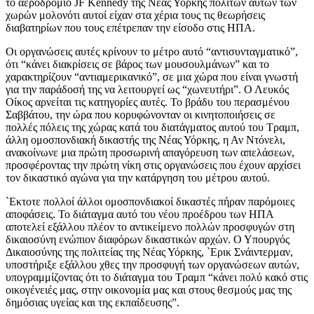
το αεροδρόμιο JF Kennedy της Νέας Υόρκης πολιτών αυτών των
χωρών μολονότι αυτοί είχαν στα χέρια τους τις θεωρήσεις
διαβατηρίων που τους επέτρεπαν την είσοδο στις ΗΠΑ.
Οι οργανώσεις αυτές κρίνουν το μέτρο αυτό “αντισυνταγματικό”,
ότι “κάνει διακρίσεις σε βάρος των μουσουλμάνων” και το
χαρακτηρίζουν “αντιαμερικανικό”, σε μια χώρα που είναι γνωστή
για την παράδοσή της να λειτουργεί ως “χωνευτήρι”. Ο Λευκός
Οίκος αρνείται τις κατηγορίες αυτές. Το βράδυ του περασμένου
Σαββάτου, την ώρα που κορυφώνονταν οι κινητοποιήσεις σε
πολλές πόλεις της χώρας κατά του διατάγματος αυτού του Τραμπ,
άλλη ομοσπονδιακή δικαστής της Νέας Υόρκης, η Αν Ντόνελι,
ανακοίνωνε μια πρώτη προσωρινή απαγόρευση των απελάσεων,
προσφέροντας την πρώτη νίκη στις οργανώσεις που έχουν αρχίσει
τον δικαστικό αγώνα για την κατάργηση του μέτρου αυτού.
`Εκτοτε πολλοί άλλοι ομοσπονδιακοί δικαστές πήραν παρόμοιες
αποφάσεις. Το διάταγμα αυτό του νέου προέδρου των ΗΠΑ
αποτελεί εξάλλου πλέον το αντικείμενο πολλών προσφυγών στη
δικαιοσύνη ενώπιον διαφόρων δικαστικών αρχών. Ο Υπουργός
Δικαιοσύνης της πολιτείας της Νέας Υόρκης, `Ερικ Σνάιντερμαν,
υποστήριξε εξάλλου χθες την προσφυγή των οργανώσεων αυτών,
υπογραμμίζοντας ότι το διάταγμα του Τραμπ “κάνει πολύ κακό στις
οικογένειές μας, στην οικονομία μας και στους θεσμούς μας της
δημόσιας υγείας και της εκπαίδευσης”.