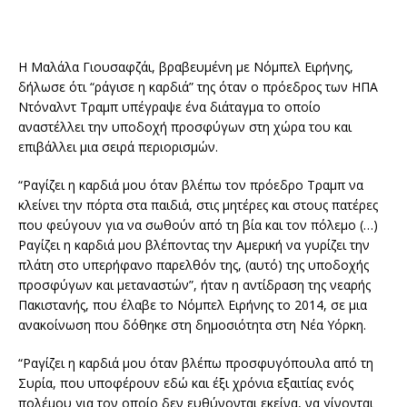
Η Μαλάλα Γιουσαφζάι, βραβευμένη με Νόμπελ Ειρήνης,
δήλωσε ότι “ράγισε η καρδιά” της όταν ο πρόεδρος των ΗΠΑ
Ντόναλντ Τραμπ υπέγραψε ένα διάταγμα το οποίο
αναστέλλει την υποδοχή προσφύγων στη χώρα του και
επιβάλλει μια σειρά περιορισμών.
“Ραγίζει η καρδιά μου όταν βλέπω τον πρόεδρο Τραμπ να
κλείνει την πόρτα στα παιδιά, στις μητέρες και στους πατέρες
που φεύγουν για να σωθούν από τη βία και τον πόλεμο (…)
Ραγίζει η καρδιά μου βλέποντας την Αμερική να γυρίζει την
πλάτη στο υπερήφανο παρελθόν της, (αυτό) της υποδοχής
προσφύγων και μεταναστών”, ήταν η αντίδραση της νεαρής
Πακιστανής, που έλαβε το Νόμπελ Ειρήνης το 2014, σε μια
ανακοίνωση που δόθηκε στη δημοσιότητα στη Νέα Υόρκη.
“Ραγίζει η καρδιά μου όταν βλέπω προσφυγόπουλα από τη
Συρία, που υποφέρουν εδώ και έξι χρόνια εξαιτίας ενός
πολέμου για τον οποίο δεν ευθύνονται εκείνα, να γίνονται