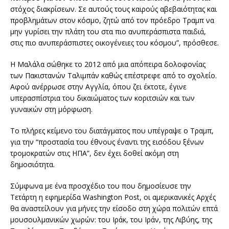
στόχος διακρίσεων. Σε αυτούς τους καιρούς αβεβαιότητας και
προβλημάτων στον κόσμο, ζητώ από τον πρόεδρο Τραμπ να
μην γυρίσει την πλάτη του στα πιο ανυπεράσπιστα παιδιά,
στις πιο ανυπεράσπιστες οικογένειες του κόσμου”, πρόσθεσε.
Η Μαλάλα σώθηκε το 2012 από μια απόπειρα δολοφονίας
των Πακιστανών Ταλιμπάν καθώς επέστρεφε από το σχολείο.
Αφού ανέρρωσε στην Αγγλία, όπου ζει έκτοτε, έγινε
υπερασπίστρια του δικαιώματος των κοριτσιών και των
γυναικών στη μόρφωση.
Το πλήρες κείμενο του διατάγματος που υπέγραψε ο Τραμπ,
για την “προστασία του έθνους έναντι της εισόδου ξένων
τρομοκρατών στις ΗΠΑ”, δεν έχει δοθεί ακόμη στη
δημοσιότητα.
Σύμφωνα με ένα προσχέδιο του που δημοσίευσε την
Τετάρτη η εφημερίδα Washington Post, οι αμερικανικές Αρχές
θα αναστείλουν για μήνες την είσοδο στη χώρα πολιτών επτά
μουσουλμανικών χωρών: του Ιράκ, του Ιράν, της Λιβύης, της