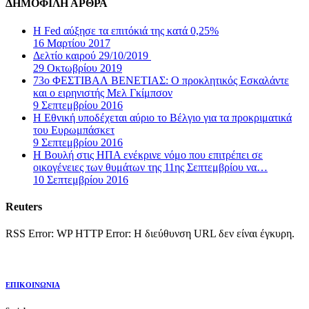
ΔΗΜΟΦΙΛΗ ΑΡΘΡΑ
Η Fed αύξησε τα επιτόκιά της κατά 0,25%
16 Μαρτίου 2017
Δελτίο καιρού 29/10/2019
29 Οκτωβρίου 2019
73ο ΦΕΣΤΙΒΑΛ ΒΕΝΕΤΙΑΣ: Ο προκλητικός Εσκαλάντε
και ο ειρηνιστής Μελ Γκίμπσον
9 Σεπτεμβρίου 2016
Η Εθνική υποδέχεται αύριο το Βέλγιο για τα προκριματικά
του Ευρωμπάσκετ
9 Σεπτεμβρίου 2016
Η Βουλή στις ΗΠΑ ενέκρινε νόμο που επιτρέπει σε
οικογένειες των θυμάτων της 11ης Σεπτεμβρίου να…
10 Σεπτεμβρίου 2016
Reuters
RSS Error: WP HTTP Error: Η διεύθυνση URL δεν είναι έγκυρη.
ΕΠΙΚΟΙΝΩΝΙΑ