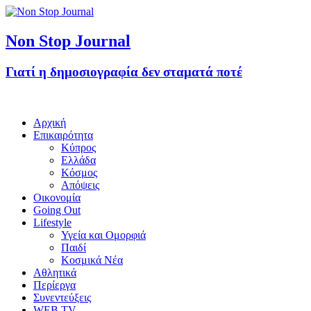
Non Stop Journal
Γιατί η δημοσιογραφία δεν σταματά ποτέ
Αρχική
Επικαιρότητα
Κύπρος
Ελλάδα
Κόσμος
Απόψεις
Οικονομία
Going Out
Lifestyle
Υγεία και Ομορφιά
Παιδί
Κοσμικά Νέα
Αθλητικά
Περίεργα
Συνεντεύξεις
WEB TV