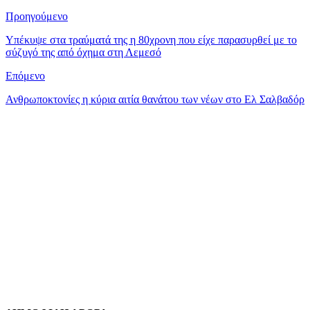
Προηγούμενο
Υπέκυψε στα τραύματά της η 80χρονη που είχε παρασυρθεί με το
σύζυγό της από όχημα στη Λεμεσό
Επόμενο
Ανθρωποκτονίες η κύρια αιτία θανάτου των νέων στο Ελ Σαλβαδόρ