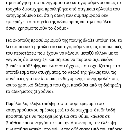
την εισήγηση του συνηγόρου του κατηγορούμενου «πως το
τροχαίο δυστύχημα προκλήθηκε από στιγμιαία αβλεψία του
κατηγορούμενο και ότι η οδική του συμπεριφορά δεν
εμπεριέχει το στοιχείο της αδιαφορίας για την ασφάλεια
όσων χρησιμοποιούν το δρόμο».
Για σκοπούς προσδιορισμού της ποινής έλαβε υπόψη του το
λευκό ποινικό μητρώο του κατηγορούμενου, τις προσωπικές
του περιστάσεις που έχουν να κάνουν μεταξύ άλλων με το
γεγονός ότι συνεχίζει και σήμερα να παρουσιάζει εικόνα
βαριάς κατάθλιψης και έντονου άγχους που σχετίζεται με το
αποτέλεσμα του ατυχήματος, το νεαρό της ηλικίας του, τις
συνέπειες για τον ίδιο μιας ενδεχόμενης ποινής φυλάκισης
και το χρονικό διάστημα που έχει παρέλθει από τη διάπραξη
το αδικήματος (3 χρόνια).
Παράλληλα, έλαβε υπόψη του τη συμπεριφορά του
κατηγορούμενου αμέσως μετά το δυστύχημα, ότι δηλαδή
προσπάθησε να παρέχει βοήθεια στο θύμα, κάλεσε σε
βοήθεια και συνεργάστηκε με την Αστυνομία, την έλλειψη
των επιβαρυντικών στοιχείων της οδήγησης υπό την επήρεια