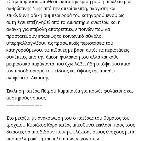
«Στην παρούσα υπόθεση, κατά την κρίση μου η απώλεια μιας
ανθρώπινης ζωής από την απερίσκεπτη, αλόγιστη και
επικίνδυνη οδική συμπεριφορά του κατηγορούμενου ως
αυτή έχει επεξηγηθεί από το Δικαστήριο ανωτέρω και η
ανάγκη για επιβολή αποτρεπτικών ποινών που να
προστατεύουν επαρκώς το κοινωνικό σύνολο,
υπερφαλλαγγίζουν τις προσωπικές περιστάσεις του
κατηγορούμενου, τις πιθανές με βάση αυτές τις περιστάσεις
συνέπειες από την άμεση φυλάκισή του αλλά και κάθε
μετριαστικό παράγοντα που έχω λάβει ήδη υπόψη μου κατά
τον προσδιορισμό του είδους και ύψους της ποινής»,
αναφέρει ο Δικαστής.
Έκκληση πατέρα Πέτρου Καραπατέα για ποινές φυλάκισης και
αυστηρούς νόμους
———————–
Στο μεταξύ, με ανακοίνωσή του ο πατέρας του θύματος του
τροχαίου Κυριάκος Καραπατέας απευθύνει έκκληση προς τους
δικαστές να αποδίδουν ποινή φυλάκισης στους ένοχους μετά
από πολλή σκέψη και μελέτη των γεγονότων.