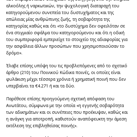
αλκοόλης ή ναρκωτικών, την ψυχολογική διαταραχή του
κατηγορούμενου συνεπεία του δυστυχήματος και της
απώλειας μίας ανθρώπινης ζωής, τη σοβαρότητα της
κατηγορίας καθώς και ότι «το δυστύχημα δεν οφειλόταν σε
ένα στιγμιαίο σφάλμα του κατηγορούμενου και ότι η οδική
του συμπεριφορά εμπεριείχε το στοιχείο της αδιαφορίας για
την ασφάλεια άλλων προσώπων που χρησιμοποιούσαν το
δρόμο».
Έλαβε επίσης υπόψη του τις προβλεπόμενες από το σχετικό
άρθρο (210) του Ποινικού Κώδικα ποινές, οι οποίες είναι
φυλάκιση μέχρι τέσσερα χρόνια ή χρηματική ποινή που δεν
υπερβαίνει τα €4.271 ή και τα δύο.
Παρέθεσε επίσης προηγούμενη σχετική απόφαση του
Ανωτάτου, σύμφωνα με την οποία «η εγγενής σοβαρότητα
των αδικημάτων και οι συνέπειες που προέκυψαν, καθώς και
η ανάγκη για αποτροπή, καθιστούν αναπόφευκτη την άμεση
εκτέλεση της επιβληθείσας ποινής».