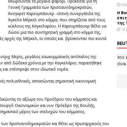
θεωρούνται τα μεγάλα φαβορί. Πρόκειται για τη
9 Σ
Γενική Γραμματέα των Χριστιανοδημοκρατών,
Η Βο
Άνεγκρετ Καρενμπάουερ –στενή συνεργάτιδα της
επιτ
Άγκελα Μέρκελ στο κόμμα, που στηρίζεται από τους
της 
κύκλους της Καγκελαρίου. Η Καρενμπάουερ θέλει να
10 
δώσει μια πιο συντηρητική γραμμή στο κόμμα της,
ές αρχές της Μέρκελ, oι οποίες και βρίσκονταν πιο κοντά
REU
ντριχ Μερτς, μεγάλος εσωκομματικός αντίπαλος της
RSS 
ιν από δώδεκα χρόνια με την Καγκελάριο, παραιτήθηκε
είναι
 και επέστρεψε στον ιδιωτικό τομέα.
κές πολυεθνικές, αποκτώντας σημαντική οικονομική
κδικώντας το αξίωμα του Προέδρου του κόμματος και
πουργό Οικονομικών και νυν Πρόεδρο της Βουλής,
 σημαντικό μέρος των στελεχών του κόμματος.
 των Χριστιανοδημοκρατών και θέτει ως πρωταρχικούς του