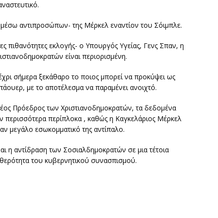
αναστευτικό.
 -μέσω αντιπροσώπων- της Μέρκελ εναντίον του Σόιμπλε.
ς πιθανότητες εκλογής- ο Υπουργός Υγείας, Γενς Σπαν, η
ιστιανοδημοκρατών είναι περιορισμένη.
έχρι σήμερα ξεκάθαρο το ποιος μπορεί να προκύψει ως
πάουερ, με το αποτέλεσμα να παραμένει ανοιχτό.
νέος Πρόεδρος των Χριστιανοδημοκρατών, τα δεδομένα
υν περισσότερα περίπλοκα , καθώς η Καγκελάριος Μέρκελ
ναν μεγάλο εσωκομματικό της αντίπαλο.
αι η αντίδραση των Σοσιαλδημοκρατών σε μια τέτοια
σταθερότητα του κυβερνητικού συνασπισμού.