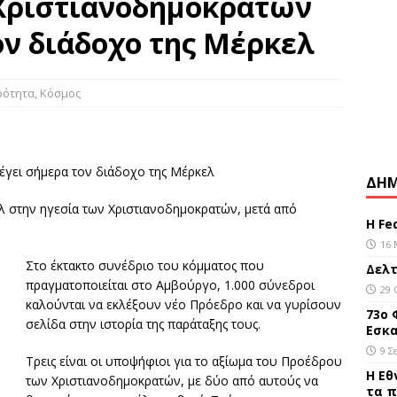
 Χριστιανοδημοκρατών
το ΓΝ Λευκωσίας 13χρονη μετά από σοβαρό τραυματισμό της
ον διάδοχο της Μέρκελ
ΕΠΙΚΑΙΡΌΤΗΤΑ
σχυρή σεισμική δόνηση στο νότιο τμήμα των Φιλιππινών
ρότητα
,
Κόσμος
ελτίο καιρού 29/10/2019
ΕΠΙΚΑΙΡΌΤΗΤΑ
έγει σήμερα τον διάδοχο της Μέρκελ
ΔΗΜ
λ στην ηγεσία των Χριστιανοδημοκρατών, μετά από
Η Fe
16 
Στο έκτακτο συνέδριο του κόμματος που
Δελτ
πραγματοποιείται στο Αμβούργο, 1.000 σύνεδροι
29 
καλούνται να εκλέξουν νέο Πρόεδρο και να γυρίσουν
73ο 
σελίδα στην ιστορία της παράταξης τους.
Εσκα
9 Σ
Τρεις είναι οι υποψήφιοι για το αξίωμα του Προέδρου
Η Εθ
των Χριστιανοδημοκρατών, με δύο από αυτούς να
τα π