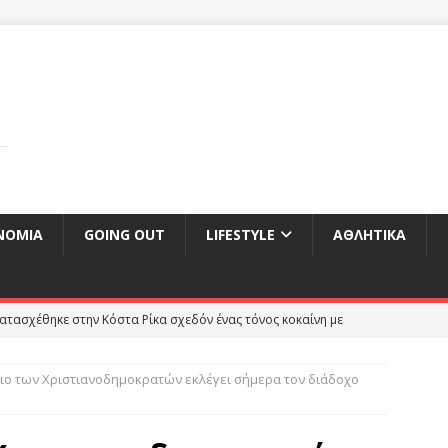
ΝΟΜΊΑ
GOING OUT
LIFESTYLE
ΑΘΛΗΤΙΚΆ
ατασχέθηκε στην Κόστα Ρίκα σχεδόν ένας τόνος κοκαίνη με
ΕΠΙΚΑΙΡΌΤΗΤΑ
ιο των Χριστιανοδημοκρατών εκλέγει σήμερα τον διάδοχο
ττα Τζόνσον στην πρόταση για εκλογές και νέα προσπάθεια για
ου
ΕΠΙΚΑΙΡΌΤΗΤΑ