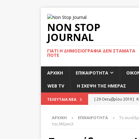
NON STOP
JOURNAL
ΓΙΑΤΊ Η ΔΗΜΟΣΙΟΓΡΑΦΊΑ ΔΕΝ ΣΤΑΜΑΤΆ
ΠΟΤΈ
ΑΡΧΙΚΉ
ΕΠΙΚΑΙΡΌΤΗΤΑ
ΟΙΚΟ
WEB TV
Η ΣΚΕΨΗ ΤΗΣ ΗΜΕΡΑΣ
[ 29 Οκτωβρίου 2019 ]
Κ
ΤΕΛΕΥΤΑΊΑ ΝΈΑ
προορισμό το Βέλγιο
ΑΡΧΙΚΉ
ΕΠΙΚΑΙΡΌΤΗΤΑ
Το συνέδρ
[ 29 Οκτωβρίου 2019 ]
Ή
της Μέρκελ
κάλπη στις 12 Δεκεμβρί