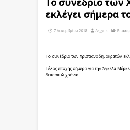
Το συνέδριο των
[ 29 Οκτωβρίου 2019 ]
Σ
εκλέγει σήμερα τ
σε τροχαίο στην Πάφο
[ 29 Οκτωβρίου 2019 ]
Ι
7 Δεκεμβρίου 2018
Argyris
Επικαι
ΕΠΙΚΑΙΡΌΤΗΤΑ
[ 29 Οκτωβρίου 2019 ]
Δ
Το συνέδριο των Χριστιανοδημοκρατών εκλ
Τέλος εποχής σήμερα για την Άγκελα Μέρκε
δεκαοκτώ χρόνια.