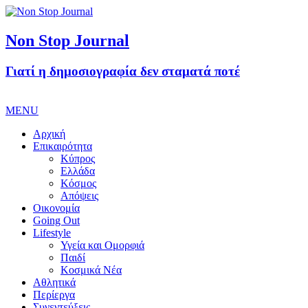
Non Stop Journal
Γιατί η δημοσιογραφία δεν σταματά ποτέ
MENU
Αρχική
Επικαιρότητα
Κύπρος
Ελλάδα
Κόσμος
Απόψεις
Οικονομία
Going Out
Lifestyle
Υγεία και Ομορφιά
Παιδί
Κοσμικά Νέα
Αθλητικά
Περίεργα
Συνεντεύξεις