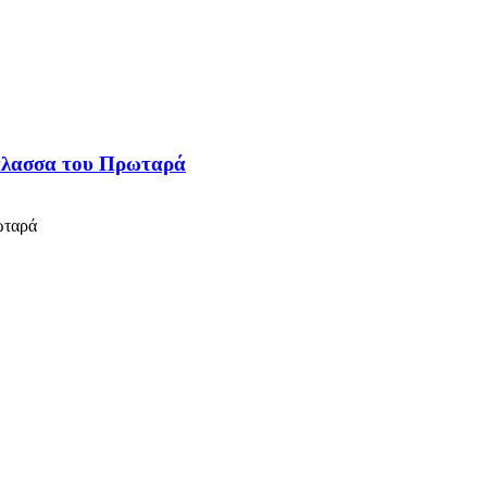
θάλασσα του Πρωταρά
ωταρά