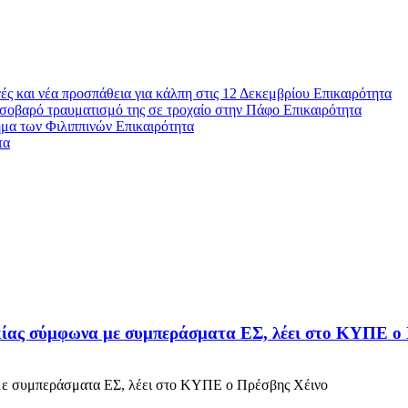
ές και νέα προσπάθεια για κάλπη στις 12 Δεκεμβρίου
Επικαιρότητα
σοβαρό τραυματισμό της σε τροχαίο στην Πάφο
Επικαιρότητα
ήμα των Φιλιππινών
Επικαιρότητα
τα
 ένας τόνος κοκαίνη με προορισμό το Βέλγιο
Επικαιρότητα
ρκίας σύμφωνα με συμπεράσματα ΕΣ, λέει στο ΚΥΠΕ ο
 με συμπεράσματα ΕΣ, λέει στο ΚΥΠΕ ο Πρέσβης Χέινο